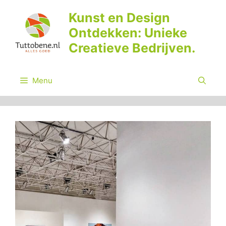
Ga
Kunst en Design
naar
Ontdekken: Unieke
de
inhoud
Creatieve Bedrijven.
Menu