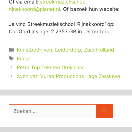
Of via email:
streekmuziekschool-
rijnakkoord@planet.nl
. Of bezoek hun website:
Je vind Streekmuziekschool ‘Rijnakkoord’ op:
Cor Gordijnsingel 2 2353 GB in Leiderdorp.
Categorieën
Kunstbedrijven
,
Leiderdorp
,
Zuid Holland
Tags
Kunst
Petra Top Teksten Dreischor
Sven van Vuren Productions Lage Zwaluwe
Zoek
naar: