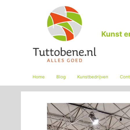
Ga
naar
de
inhoud
Kunst e
Home
Blog
Kunstbedrijven
Cont