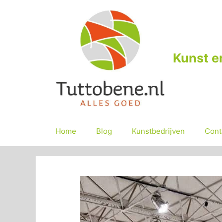
Ga
naar
de
inhoud
Kunst e
Home
Blog
Kunstbedrijven
Cont