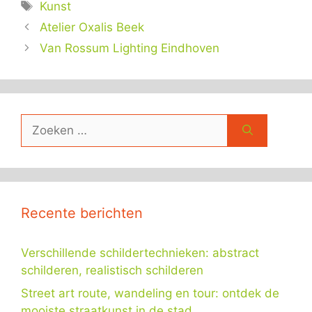
Tags
Kunst
Atelier Oxalis Beek
Van Rossum Lighting Eindhoven
Zoek
naar:
Recente berichten
Verschillende schildertechnieken: abstract
schilderen, realistisch schilderen
Street art route, wandeling en tour: ontdek de
mooiste straatkunst in de stad