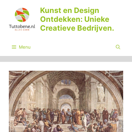
Ga
Kunst en Design
naar
Ontdekken: Unieke
de
inhoud
Creatieve Bedrijven.
Menu