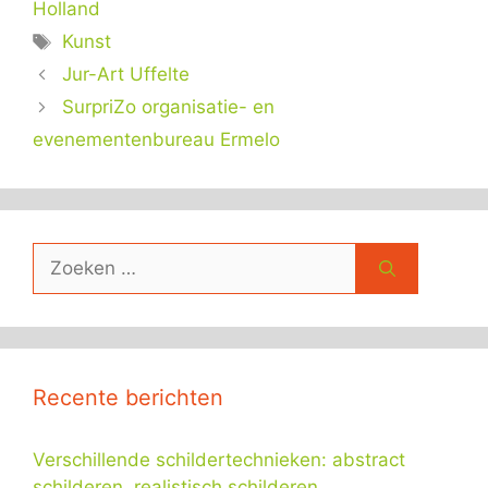
Holland
Tags
Kunst
Jur-Art Uffelte
SurpriZo organisatie- en
evenementenbureau Ermelo
Zoek
naar:
Recente berichten
Verschillende schildertechnieken: abstract
schilderen, realistisch schilderen