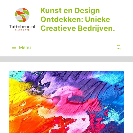
Ga
Kunst en Design
naar
Ontdekken: Unieke
de
inhoud
Creatieve Bedrijven.
Menu