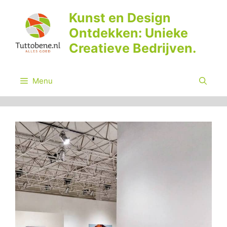
Ga
Kunst en Design
naar
Ontdekken: Unieke
de
inhoud
Creatieve Bedrijven.
Menu