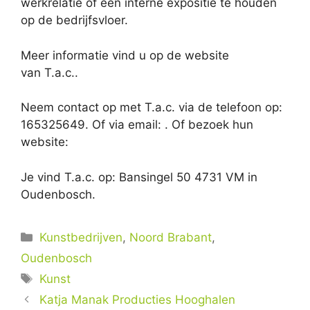
werkrelatie of een interne expositie te houden
op de bedrijfsvloer.
Meer informatie vind u op de website
van T.a.c..
Neem contact op met T.a.c. via de telefoon op:
165325649. Of via email:
. Of bezoek hun
website:
Je vind T.a.c. op: Bansingel 50 4731 VM in
Oudenbosch.
Categorieën
Kunstbedrijven
,
Noord Brabant
,
Oudenbosch
Tags
Kunst
Katja Manak Producties Hooghalen