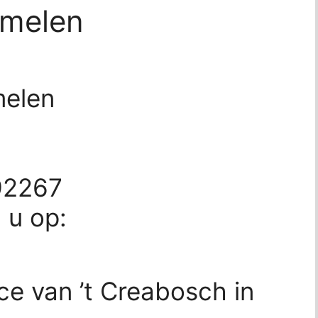
rmelen
melen
92267
d u op:
ce van ’t Creabosch in