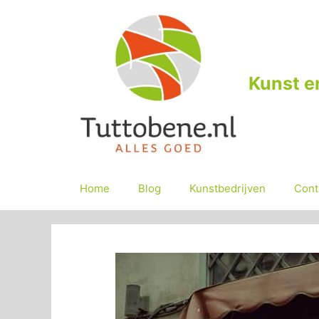
Ga
naar
de
inhoud
Kunst e
Home
Blog
Kunstbedrijven
Cont