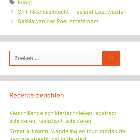
Tags
Kunst
Sint-Nicolaasintocht Friesland Leeuwarden
Saskia van der Poel Amsterdam
Zoek
naar:
Recente berichten
Verschillende schildertechnieken: abstract
schilderen, realistisch schilderen
Street art route, wandeling en tour: ontdek de
mooiste straatkunst in de stad