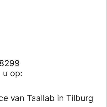
58299
d u op:
ce van Taallab in Tilburg