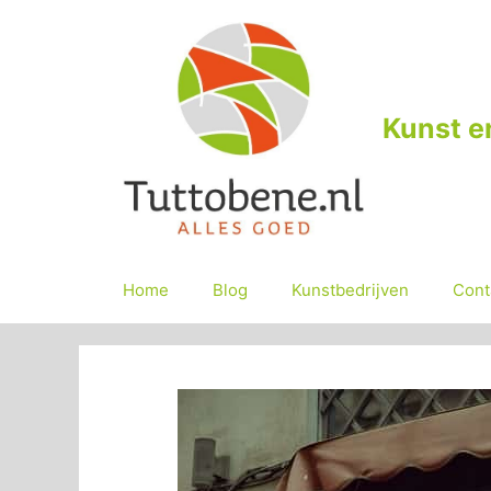
Ga
naar
de
inhoud
Kunst e
Home
Blog
Kunstbedrijven
Cont