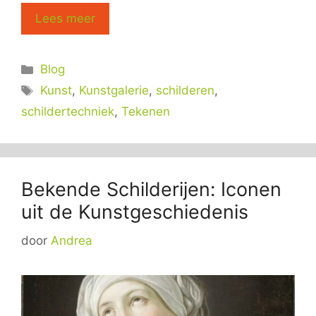
Lees meer
Categorieën
Blog
Tags
Kunst
,
Kunstgalerie
,
schilderen
,
schildertechniek
,
Tekenen
Bekende Schilderijen: Iconen
uit de Kunstgeschiedenis
door
Andrea