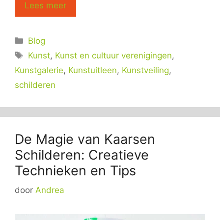
Lees meer
Categorieën
Blog
Tags
Kunst
,
Kunst en cultuur verenigingen
,
Kunstgalerie
,
Kunstuitleen
,
Kunstveiling
,
schilderen
De Magie van Kaarsen
Schilderen: Creatieve
Technieken en Tips
door
Andrea