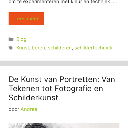
om te experimenteren met kleur en techniek. …
Lees meer
Categorieën
Blog
Tags
Kunst
,
Leren
,
schilderen
,
schildertechniek
De Kunst van Portretten: Van
Tekenen tot Fotografie en
Schilderkunst
door
Andrea