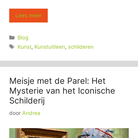
Lees meer
Categorieën
Blog
Tags
Kunst
,
Kunstuitleen
,
schilderen
Meisje met de Parel: Het
Mysterie van het Iconische
Schilderij
door
Andrea