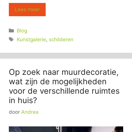
Lees meer
Categorieën
Blog
Tags
Kunstgalerie
,
schilderen
Op zoek naar muurdecoratie,
wat zijn de mogelijkheden
voor de verschillende ruimtes
in huis?
door
Andrea