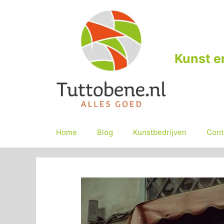
Ga
naar
de
inhoud
Kunst e
Home
Blog
Kunstbedrijven
Cont