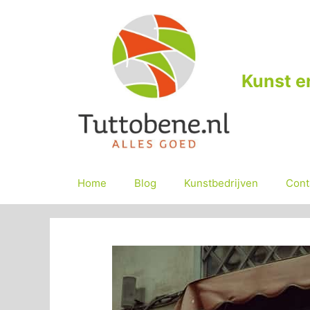
Ga
naar
de
inhoud
Kunst e
Home
Blog
Kunstbedrijven
Cont