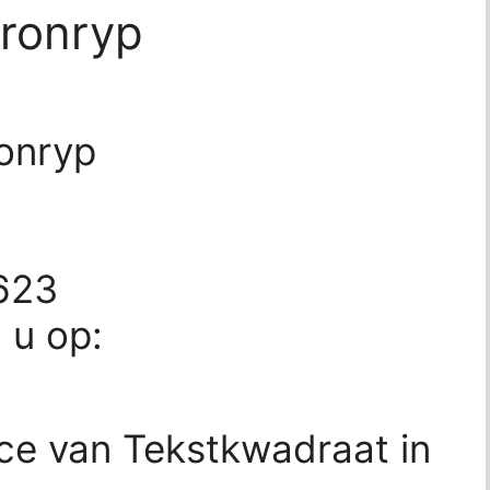
ronryp
onryp
623
d u op:
ice van Tekstkwadraat in