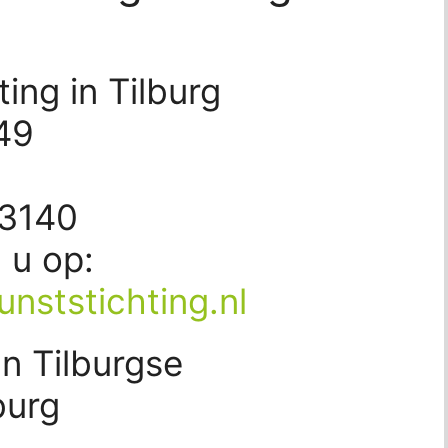
ing in Tilburg
-49
23140
d u op:
nststichting.nl
n Tilburgse
burg