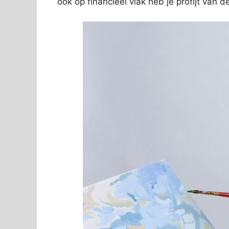
ook op financieel vlak heb je profijt van 