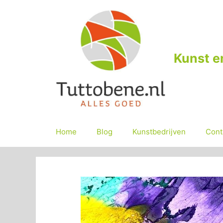
Ga
naar
de
inhoud
Kunst e
Home
Blog
Kunstbedrijven
Cont