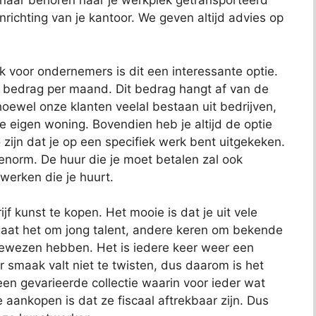
 naar behoren naar je werkplek getransporteerd
richting van je kantoor. We geven altijd advies op
ok voor ondernemers is dit een interessante optie.
t bedrag per maand. Dit bedrag hangt af van de
oewel onze klanten veelal bestaan uit bedrijven,
je eigen woning. Bovendien heb je altijd de optie
 zijn dat je op een specifiek werk bent uitgekeken.
 enorm. De huur die je moet betalen zal ook
 werken die je huurt.
jf kunst te kopen. Het mooie is dat je uit vele
aat het om jong talent, andere keren om bekende
bewezen hebben. Het is iedere keer weer een
 smaak valt niet te twisten, dus daarom is het
t een gevarieerde collectie waarin voor ieder wat
e aankopen is dat ze fiscaal aftrekbaar zijn. Dus