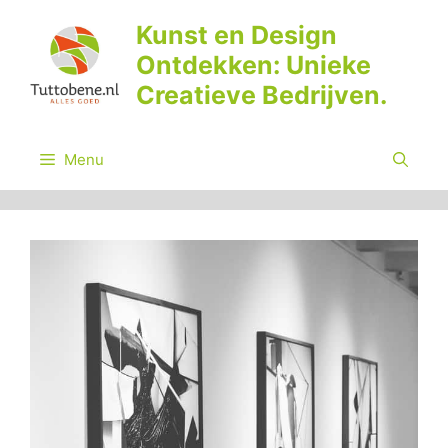
Ga
Kunst en Design
naar
Ontdekken: Unieke
de
inhoud
Creatieve Bedrijven.
Menu