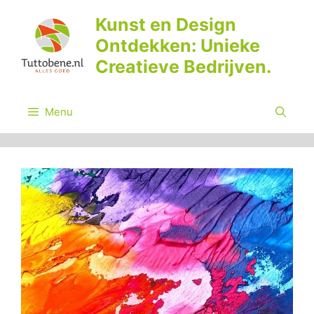
Ga
Kunst en Design
naar
Ontdekken: Unieke
de
inhoud
Creatieve Bedrijven.
Menu