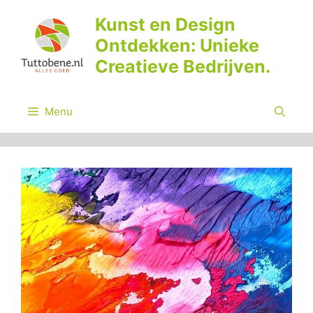
Ga
Kunst en Design
naar
Ontdekken: Unieke
de
inhoud
Creatieve Bedrijven.
Menu