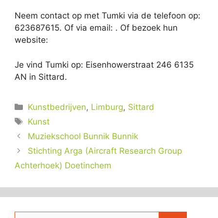
Neem contact op met Tumki via de telefoon op:
623687615. Of via email:
. Of bezoek hun
website:
Je vind Tumki op: Eisenhowerstraat 246 6135
AN in Sittard.
Categorieën
Kunstbedrijven
,
Limburg
,
Sittard
Tags
Kunst
Muziekschool Bunnik Bunnik
Stichting Arga (Aircraft Research Group
Achterhoek) Doetinchem
Zoek