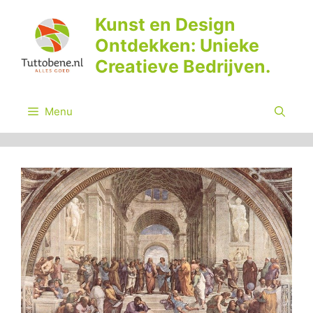
Ga
Kunst en Design
naar
Ontdekken: Unieke
de
inhoud
Creatieve Bedrijven.
Menu