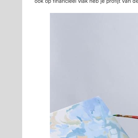
ook op financieel vlak heb je profijt van 