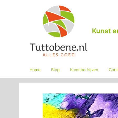
Ga
naar
de
inhoud
Kunst e
Home
Blog
Kunstbedrijven
Cont