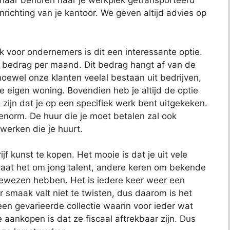
 naar behoren naar je werkplek getransporteerd
richting van je kantoor. We geven altijd advies op
ok voor ondernemers is dit een interessante optie.
t bedrag per maand. Dit bedrag hangt af van de
oewel onze klanten veelal bestaan uit bedrijven,
je eigen woning. Bovendien heb je altijd de optie
 zijn dat je op een specifiek werk bent uitgekeken.
 enorm. De huur die je moet betalen zal ook
 werken die je huurt.
jf kunst te kopen. Het mooie is dat je uit vele
aat het om jong talent, andere keren om bekende
bewezen hebben. Het is iedere keer weer een
 smaak valt niet te twisten, dus daarom is het
t een gevarieerde collectie waarin voor ieder wat
e aankopen is dat ze fiscaal aftrekbaar zijn. Dus