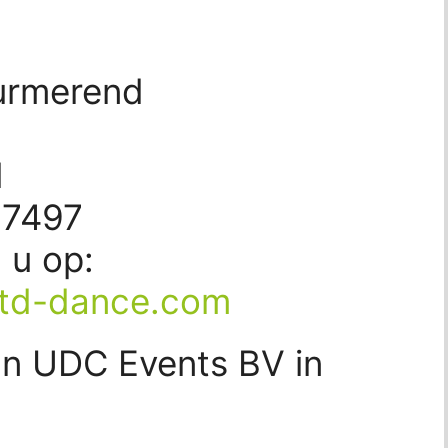
urmerend
d
77497
d u op:
td-dance.com
an UDC Events BV in