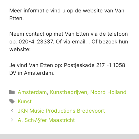
Meer informatie vind u op de website van Van
Etten.
Neem contact op met Van Etten via de telefoon
op: 020-4123337. Of via email:
. Of bezoek hun
website:
Je vind Van Etten op: Postjeskade 217 -1 1058
DV in Amsterdam.
Categorieën
Amsterdam
,
Kunstbedrijven
,
Noord Holland
Tags
Kunst
JKN Music Productions Bredevoort
A. Sch√§fer Maastricht