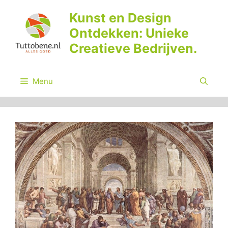
Ga
Kunst en Design
naar
Ontdekken: Unieke
de
inhoud
Creatieve Bedrijven.
Menu