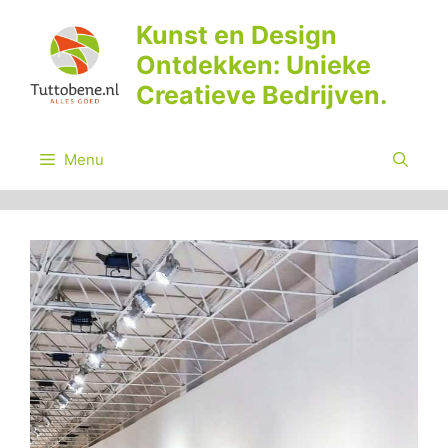
Ga
Kunst en Design
naar
Ontdekken: Unieke
de
inhoud
Creatieve Bedrijven.
Menu