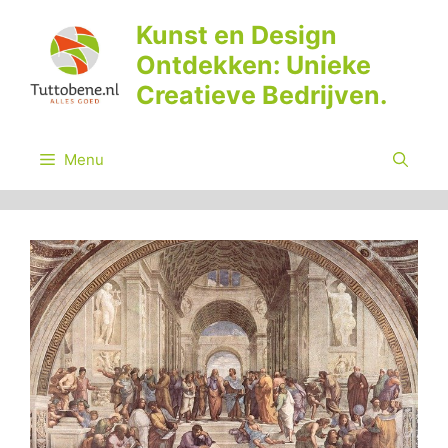
Ga
Kunst en Design
naar
Ontdekken: Unieke
de
inhoud
Creatieve Bedrijven.
Menu