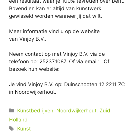
een resultaat waar je 100% tevreden over bent.
Bovendien kan er altijd van kunstwerk
gewisseld worden wanneer jij dat wilt.
Meer informatie vind u op de website
van Vinjoy B.V..
Neem contact op met Vinjoy B.V. via de
telefoon op: 252371087. Of via email:
. Of
bezoek hun website:
Je vind Vinjoy B.V. op: Duinschooten 12 2211 ZC
in Noordwijkerhout.
Categorieën
Kunstbedrijven
,
Noordwijkerhout
,
Zuid
Holland
Tags
Kunst