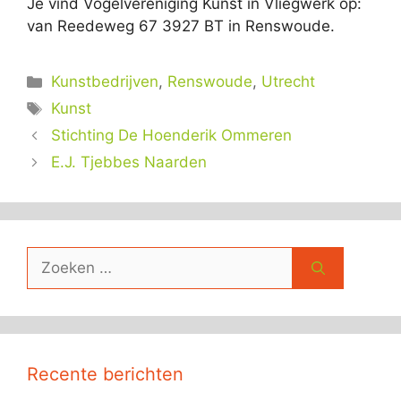
Je vind Vogelvereniging Kunst in Vliegwerk op:
van Reedeweg 67 3927 BT in Renswoude.
Categorieën
Kunstbedrijven
,
Renswoude
,
Utrecht
Tags
Kunst
Stichting De Hoenderik Ommeren
E.J. Tjebbes Naarden
Zoek
naar:
Recente berichten