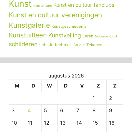
Kunst
Kunst en cultuur fanclubs
Kunstenaars
Kunst en cultuur verenigingen
Kunstgalerie
Kunstgeschiedenis
Kunstuitleen
Kunstveiling
Leren
Moderne Kunst
schilderen
schildertechniek
Tekenen
Studie
augustus 2026
M
D
W
D
V
Z
Z
1
2
3
4
5
6
7
8
9
10
11
12
13
14
15
16