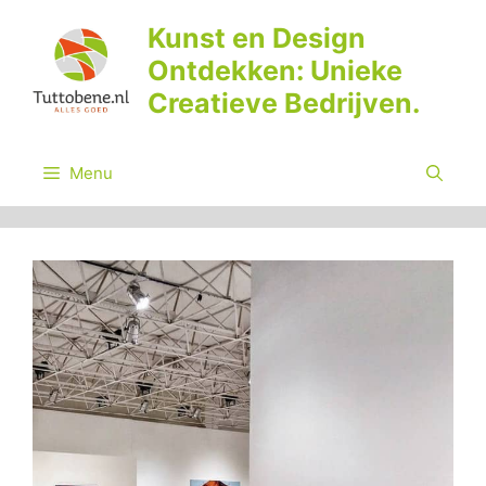
Ga
Kunst en Design
naar
Ontdekken: Unieke
de
inhoud
Creatieve Bedrijven.
Menu