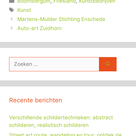
Boornbergum
,
Friesland
,
Kunstbedrijven
Tags
Kunst
Martens-Mulder Stichting Enschede
Auto-art Zuidhorn
Zoek
naar:
Recente berichten
Verschillende schildertechnieken: abstract
schilderen, realistisch schilderen
Street art route, wandeling en tour: ontdek de