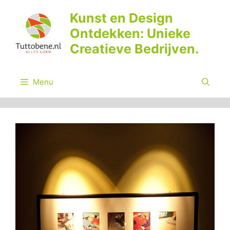
Ga
Kunst en Design
naar
Ontdekken: Unieke
de
inhoud
Creatieve Bedrijven.
Menu