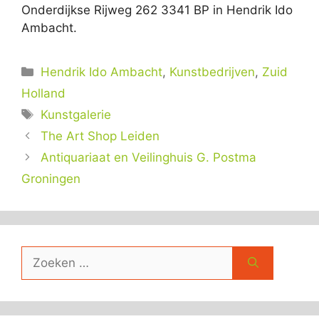
Onderdijkse Rijweg 262 3341 BP in Hendrik Ido
Ambacht.
Categorieën
Hendrik Ido Ambacht
,
Kunstbedrijven
,
Zuid
Holland
Tags
Kunstgalerie
The Art Shop Leiden
Antiquariaat en Veilinghuis G. Postma
Groningen
Zoek
naar: