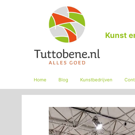
Ga
naar
de
inhoud
Kunst e
Home
Blog
Kunstbedrijven
Cont