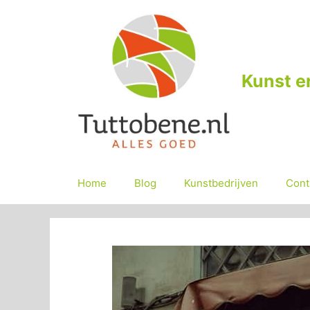
Ga
naar
de
inhoud
Kunst e
Home
Blog
Kunstbedrijven
Cont