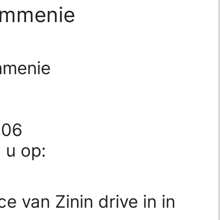
rommenie
ommenie
106
d u op:
e van Zinin drive in in