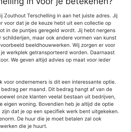
elling in voor je betekenen?
j Zouthout Terschelling in aan het juiste adres. Jij
r voor dat je de keuze hebt uit een collectie op
 tot in de puntjes geregeld wordt. Jij hebt nergens
or schilderijen, maar ook andere vormen van kunst
bijvoorbeeld beeldhouwwerken. Wij zorgen er voor
 je werkplek getransporteerd worden. Daarnaast
toor. We geven altijd advies op maat voor ieder
ok voor ondernemers is dit een interessante optie.
t bedrag per maand. Dit bedrag hangt af van de
oewel onze klanten veelal bestaan uit bedrijven,
je eigen woning. Bovendien heb je altijd de optie
 zijn dat je op een specifiek werk bent uitgekeken.
 enorm. De huur die je moet betalen zal ook
 werken die je huurt.