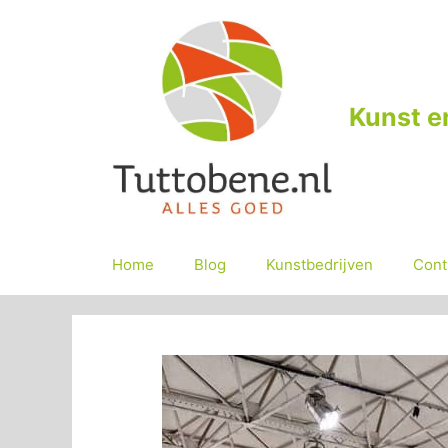
Ga
naar
de
inhoud
Kunst e
Home
Blog
Kunstbedrijven
Cont