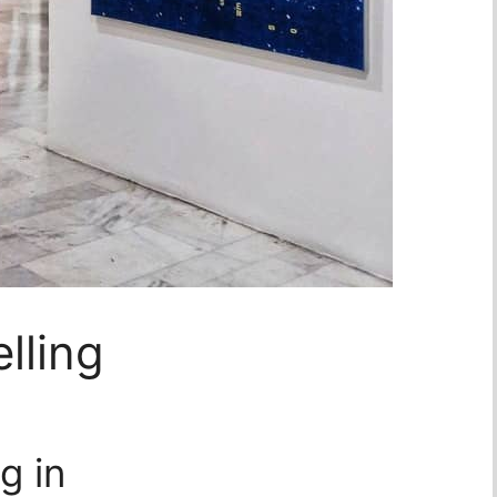
lling
g in