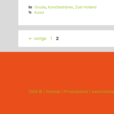
Categorieën
Gouda
,
Kunstbedrijven
,
Zuid Holland
Tags
Kunst
Pagina
Pagina
←
vorige
1
2
2026 © |
Sitemap
|
Privacybeleid
|
www.tuttobe