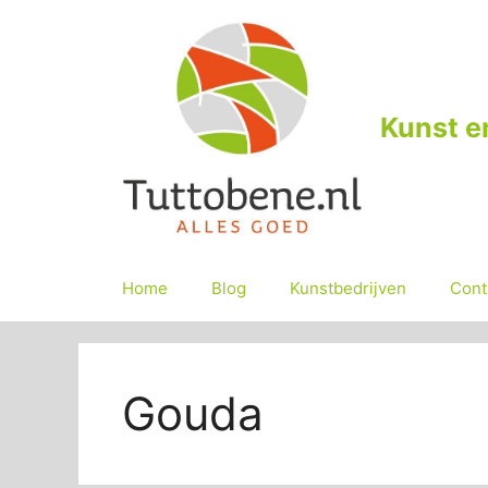
Ga
naar
de
inhoud
Kunst e
Home
Blog
Kunstbedrijven
Cont
Gouda