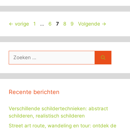
Pagina
Pagina
Pagina
Pagina
Pagina
←
vorige
1
…
6
7
8
9
Volgende
→
Zoek
naar:
Recente berichten
Verschillende schildertechnieken: abstract
schilderen, realistisch schilderen
Street art route, wandeling en tour: ontdek de