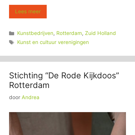
Lees meer
Categorieën
Kunstbedrijven
,
Rotterdam
,
Zuid Holland
Tags
Kunst en cultuur verenigingen
Stichting “De Rode Kijkdoos”
Rotterdam
door
Andrea