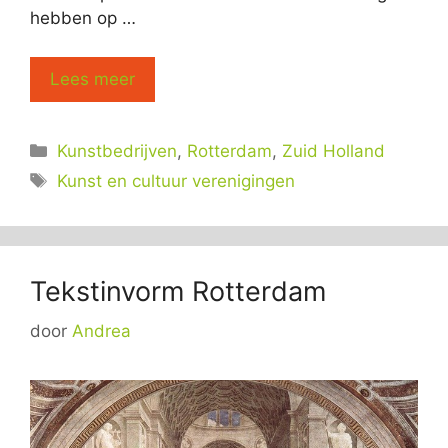
hebben op …
Lees meer
Categorieën
Kunstbedrijven
,
Rotterdam
,
Zuid Holland
Tags
Kunst en cultuur verenigingen
Tekstinvorm Rotterdam
door
Andrea