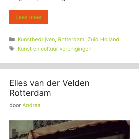
Lees meer
Categorieën
Kunstbedrijven
,
Rotterdam
,
Zuid Holland
Tags
Kunst en cultuur verenigingen
Elles van der Velden
Rotterdam
door
Andrea