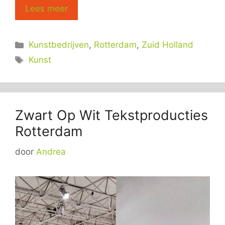
Lees meer
Categorieën
Kunstbedrijven
,
Rotterdam
,
Zuid Holland
Tags
Kunst
Zwart Op Wit Tekstproducties
Rotterdam
door
Andrea