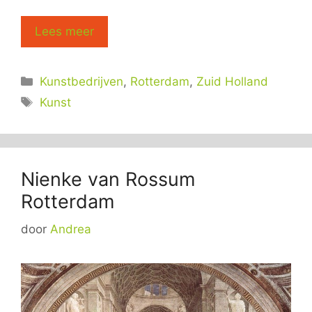
Lees meer
Categorieën
Kunstbedrijven
,
Rotterdam
,
Zuid Holland
Tags
Kunst
Nienke van Rossum
Rotterdam
door
Andrea