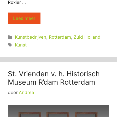
Roxier …
Lees meer
Categorieën
Kunstbedrijven
,
Rotterdam
,
Zuid Holland
Tags
Kunst
St. Vrienden v. h. Historisch
Museum R’dam Rotterdam
door
Andrea