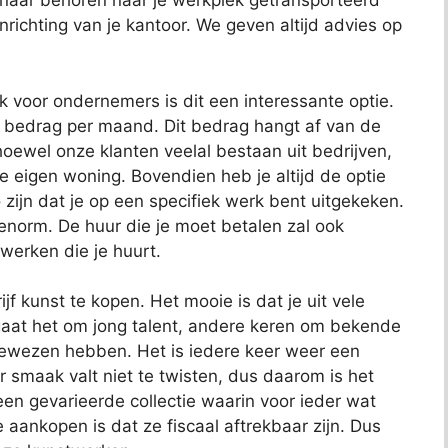
 naar behoren naar je werkplek getransporteerd
richting van je kantoor. We geven altijd advies op
ok voor ondernemers is dit een interessante optie.
t bedrag per maand. Dit bedrag hangt af van de
oewel onze klanten veelal bestaan uit bedrijven,
je eigen woning. Bovendien heb je altijd de optie
 zijn dat je op een specifiek werk bent uitgekeken.
 enorm. De huur die je moet betalen zal ook
 werken die je huurt.
jf kunst te kopen. Het mooie is dat je uit vele
aat het om jong talent, andere keren om bekende
bewezen hebben. Het is iedere keer weer een
 smaak valt niet te twisten, dus daarom is het
t een gevarieerde collectie waarin voor ieder wat
e aankopen is dat ze fiscaal aftrekbaar zijn. Dus