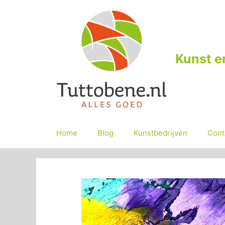
Ga
naar
de
inhoud
Kunst e
Home
Blog
Kunstbedrijven
Cont