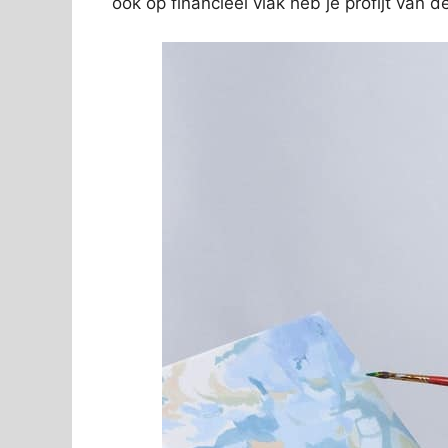
ook op financieel vlak heb je profijt van 