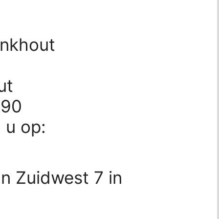
inkhout
ut
390
d u op:
n Zuidwest 7 in