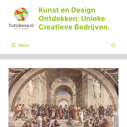
Ga
Kunst en Design
naar
Ontdekken: Unieke
de
inhoud
Creatieve Bedrijven.
Menu