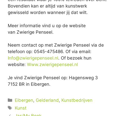
Bovendien kan er altijd van kunstwerk
gewisseld worden wanneer jij dat wilt.
Meer informatie vind u op de website
van Zwierige Penseel.
Neem contact op met Zwierige Penseel via de
telefoon op: 0545-475486. Of via email:
Info@zwierigepenseel.nl
. Of bezoek hun
website:
Www.zwierigepenseel.nl
Je vind Zwierige Penseel op: Hagensweg 3
7152 BR in Eibergen.
Categorieën
Eibergen
,
Gelderland
,
Kunstbedrijven
Tags
Kunst
Jas/Mv Beek