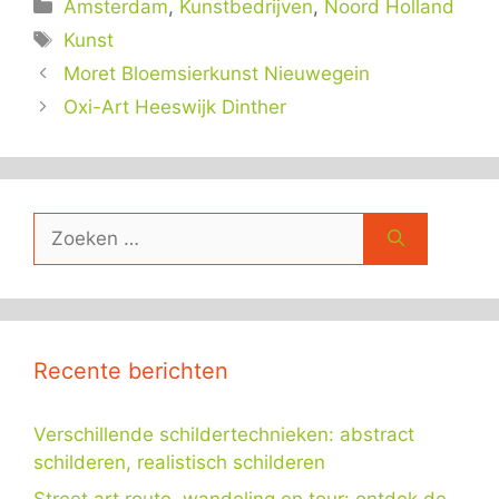
Categorieën
Amsterdam
,
Kunstbedrijven
,
Noord Holland
Tags
Kunst
Moret Bloemsierkunst Nieuwegein
Oxi-Art Heeswijk Dinther
Zoek
naar:
Recente berichten
Verschillende schildertechnieken: abstract
schilderen, realistisch schilderen