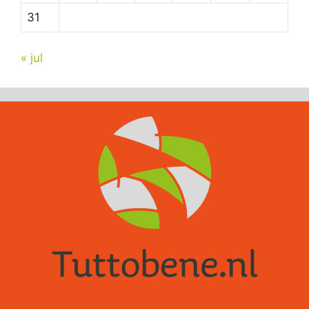
31
« jul