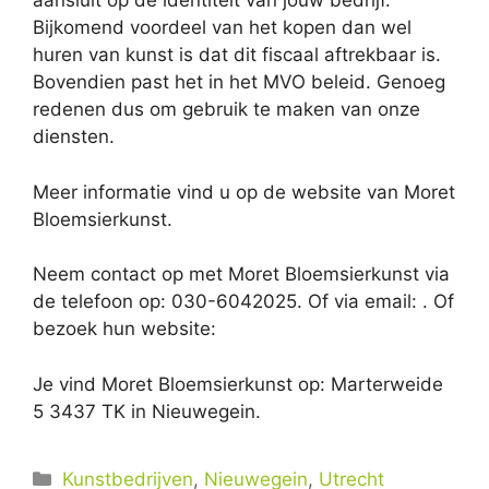
aansluit op de identiteit van jouw bedrijf.
Bijkomend voordeel van het kopen dan wel
huren van kunst is dat dit fiscaal aftrekbaar is.
Bovendien past het in het MVO beleid. Genoeg
redenen dus om gebruik te maken van onze
diensten.
Meer informatie vind u op de website van Moret
Bloemsierkunst.
Neem contact op met Moret Bloemsierkunst via
de telefoon op: 030-6042025. Of via email:
. Of
bezoek hun website:
Je vind Moret Bloemsierkunst op: Marterweide
5 3437 TK in Nieuwegein.
Categorieën
Kunstbedrijven
,
Nieuwegein
,
Utrecht