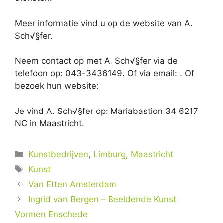
Meer informatie vind u op de website van A.
Sch√§fer.
Neem contact op met A. Sch√§fer via de
telefoon op: 043-3436149. Of via email:
. Of
bezoek hun website:
Je vind A. Sch√§fer op: Mariabastion 34 6217
NC in Maastricht.
Categorieën
Kunstbedrijven
,
Limburg
,
Maastricht
Tags
Kunst
Van Etten Amsterdam
Ingrid van Bergen – Beeldende Kunst
Vormen Enschede