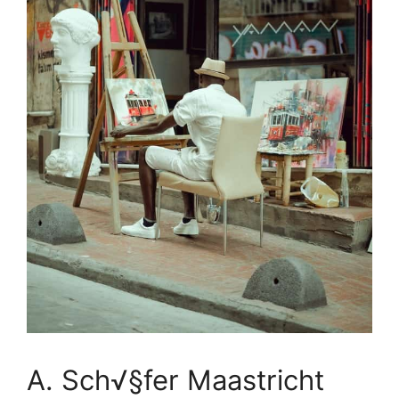
A. Sch√§fer Maastricht