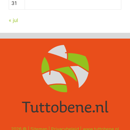
31
« jul
2026 © |
Sitemap
|
Privacybeleid
|
www.tuttobene.nl