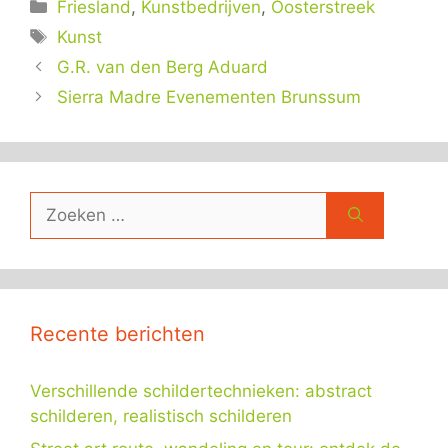
Categorieën
Friesland
,
Kunstbedrijven
,
Oosterstreek
Tags
Kunst
G.R. van den Berg Aduard
Sierra Madre Evenementen Brunssum
Zoek
naar:
Recente berichten
Verschillende schildertechnieken: abstract
schilderen, realistisch schilderen