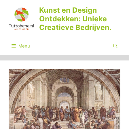
Ga
Kunst en Design
naar
Ontdekken: Unieke
de
inhoud
Creatieve Bedrijven.
Menu