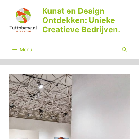
Ga
Kunst en Design
naar
Ontdekken: Unieke
de
inhoud
Creatieve Bedrijven.
Menu