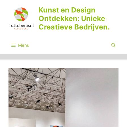
Ga
Kunst en Design
naar
Ontdekken: Unieke
de
inhoud
Creatieve Bedrijven.
Menu