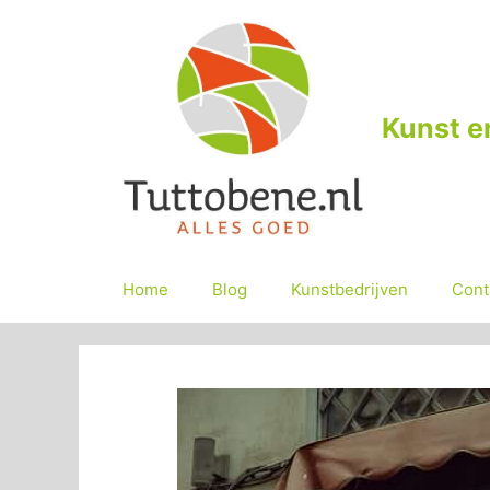
Ga
naar
de
inhoud
Kunst e
Home
Blog
Kunstbedrijven
Cont