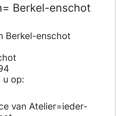
n= Berkel-enschot
in Berkel-enschot
chot
94
d u op:
ce van Atelier=ieder-