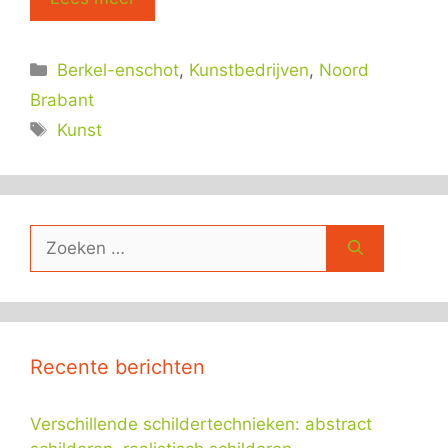
Categorieën
Berkel-enschot
,
Kunstbedrijven
,
Noord
Brabant
Tags
Kunst
Zoek
naar:
Recente berichten
Verschillende schildertechnieken: abstract