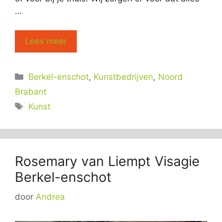
…
Lees meer
Categorieën
Berkel-enschot
,
Kunstbedrijven
,
Noord
Brabant
Tags
Kunst
Rosemary van Liempt Visagie
Berkel-enschot
door
Andrea