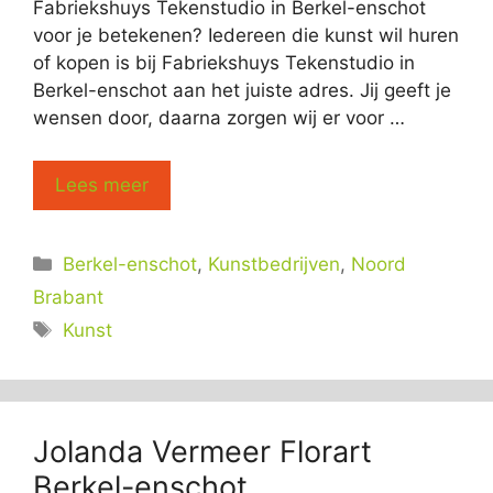
Fabriekshuys Tekenstudio in Berkel-enschot
voor je betekenen? Iedereen die kunst wil huren
of kopen is bij Fabriekshuys Tekenstudio in
Berkel-enschot aan het juiste adres. Jij geeft je
wensen door, daarna zorgen wij er voor …
Lees meer
Categorieën
Berkel-enschot
,
Kunstbedrijven
,
Noord
Brabant
Tags
Kunst
Jolanda Vermeer Florart
Berkel-enschot