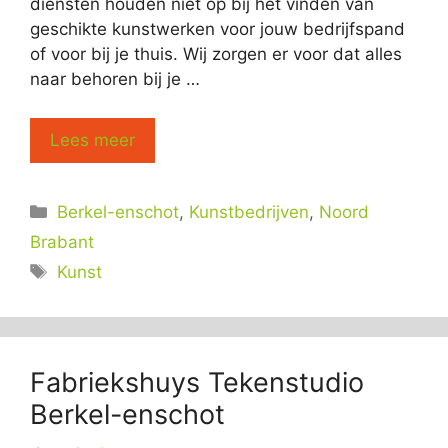
diensten houden niet op bij het vinden van
geschikte kunstwerken voor jouw bedrijfspand
of voor bij je thuis. Wij zorgen er voor dat alles
naar behoren bij je …
Lees meer
Categorieën
Berkel-enschot
,
Kunstbedrijven
,
Noord
Brabant
Tags
Kunst
Fabriekshuys Tekenstudio
Berkel-enschot