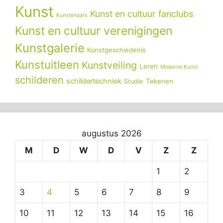
Kunst
Kunst en cultuur fanclubs
Kunstenaars
Kunst en cultuur verenigingen
Kunstgalerie
Kunstgeschiedenis
Kunstuitleen
Kunstveiling
Leren
Moderne Kunst
schilderen
schildertechniek
Tekenen
Studie
augustus 2026
M
D
W
D
V
Z
Z
1
2
3
4
5
6
7
8
9
10
11
12
13
14
15
16