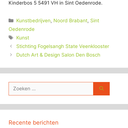
Kinderbos 5 5491 VH in Sint Oedenrode.
Categorieën
Kunstbedrijven
,
Noord Brabant
,
Sint
Oedenrode
Tags
Kunst
Stichting Fogelsangh State Veenklooster
Dutch Art & Design Salon Den Bosch
Zoek
naar:
Recente berichten