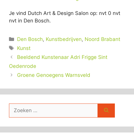
Je vind Dutch Art & Design Salon op: nvt 0 nvt
nvt in Den Bosch.
Categorieën
Den Bosch
,
Kunstbedrijven
,
Noord Brabant
Tags
Kunst
Beeldend Kunstenaar Adri Frigge Sint
Oedenrode
Groene Genoegens Warnsveld
Zoek
naar: