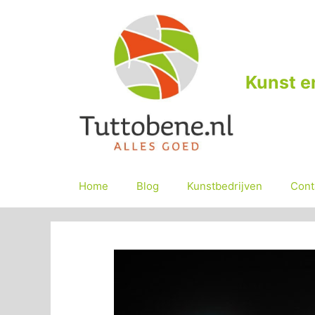
Ga
naar
de
inhoud
Kunst e
Home
Blog
Kunstbedrijven
Cont