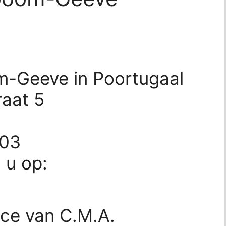
-Geeve in Poortugaal
aat 5
003
d u op:
ice van C.M.A.