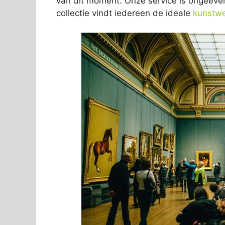
van dit moment. Onze service is ongeëven
collectie vindt iedereen de ideale
kunstw