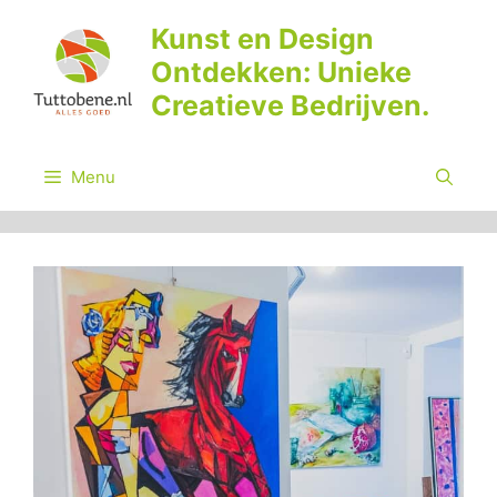
Ga
Kunst en Design
naar
Ontdekken: Unieke
de
inhoud
Creatieve Bedrijven.
Menu