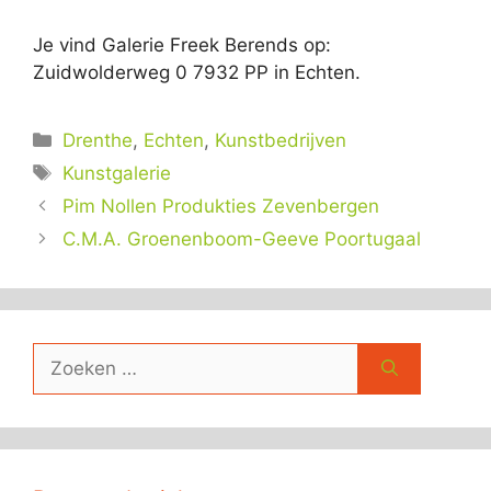
Je vind Galerie Freek Berends op:
Zuidwolderweg 0 7932 PP in Echten.
Categorieën
Drenthe
,
Echten
,
Kunstbedrijven
Tags
Kunstgalerie
Pim Nollen Produkties Zevenbergen
C.M.A. Groenenboom-Geeve Poortugaal
Zoek
naar: