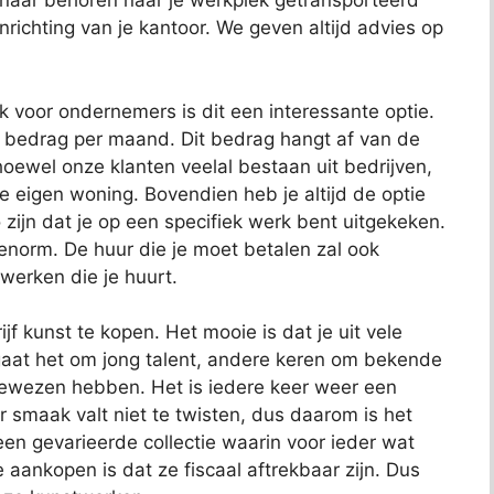
 naar behoren naar je werkplek getransporteerd
richting van je kantoor. We geven altijd advies op
ok voor ondernemers is dit een interessante optie.
t bedrag per maand. Dit bedrag hangt af van de
oewel onze klanten veelal bestaan uit bedrijven,
je eigen woning. Bovendien heb je altijd de optie
 zijn dat je op een specifiek werk bent uitgekeken.
 enorm. De huur die je moet betalen zal ook
 werken die je huurt.
jf kunst te kopen. Het mooie is dat je uit vele
aat het om jong talent, andere keren om bekende
bewezen hebben. Het is iedere keer weer een
 smaak valt niet te twisten, dus daarom is het
t een gevarieerde collectie waarin voor ieder wat
e aankopen is dat ze fiscaal aftrekbaar zijn. Dus