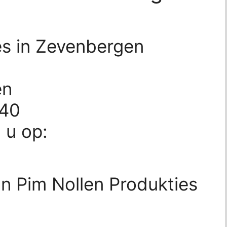
es in Zevenbergen
en
140
d u op:
n Pim Nollen Produkties