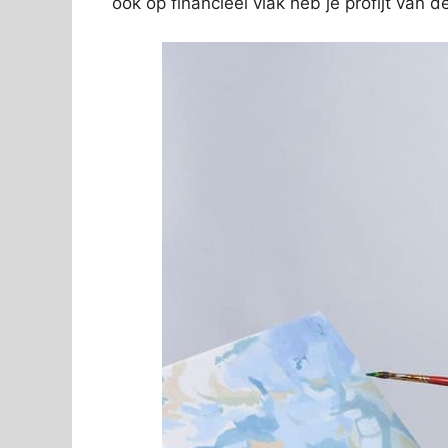
ook op financieel vlak heb je profijt van 