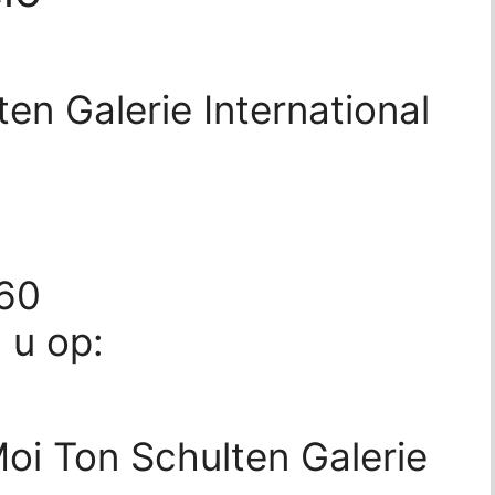
en Galerie International
760
d u op:
oi Ton Schulten Galerie