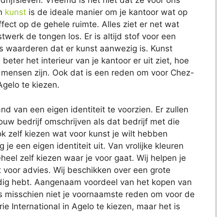
rijfsleven. Vreemd is het niet dat ze voor ons
an
kunst
is de ideale manier om je kantoor wat op
ffect op de gehele ruimte. Alles ziet er net wat
werk de tongen los. Er is altijd stof voor een
s waarderen dat er kunst aanwezig is. Kunst
eter het interieur van je kantoor er uit ziet, hoe
mensen zijn. Ook dat is een reden om voor Chez-
Agelo te kiezen.
d van een eigen identiteit te voorzien. Er zullen
ouw bedrijf omschrijven als dat bedrijf met die
k zelf kiezen wat voor kunst je wilt hebben
e een eigen identiteit uit. Van vrolijke kleuren
eel zelf kiezen waar je voor gaat. Wij helpen je
cht voor advies. Wij beschikken over een grote
 nodig hebt. Aangenaam voordeel van het kopen van
t is misschien niet je voornaamste reden om voor de
e International in Agelo te kiezen, maar het is