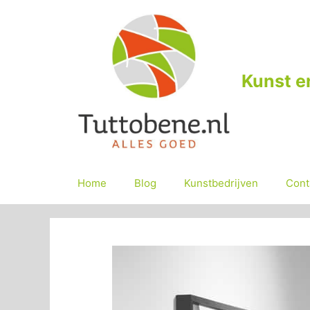
Ga
naar
de
inhoud
Kunst e
Home
Blog
Kunstbedrijven
Cont