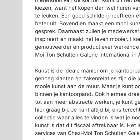
merendeel van de klanten komt uit het bed
kiezen, want het kopen dan wel huren v
te leuken. Een goed schilderij heeft een e
beter uit. Bovendien maakt een mooi kunst
gesprek. Daarnaast zullen je medewerker
inspireert en maakt het leven mooier. Hoe b
gemotiveerder en productiever werkende 
Moi Ton Schulten Galerie International in 
Kunst is de ideale manier om je kantoorpan
genoeg klanten en zakenrelaties zijn die j
mooie kunst aan de muur. Maar je kunt oo
binnen je kantoorpand. Ook hiermee draag j
tot aan meer abstracte werken, je kunt geh
hier graag bij. Je kunt altijd bij ons tere
collectie waar alles te vinden is wat je
kunst is dat dit fiscaal aftrekbaar is. He
services van Chez-Moi Ton Schulten Galeri