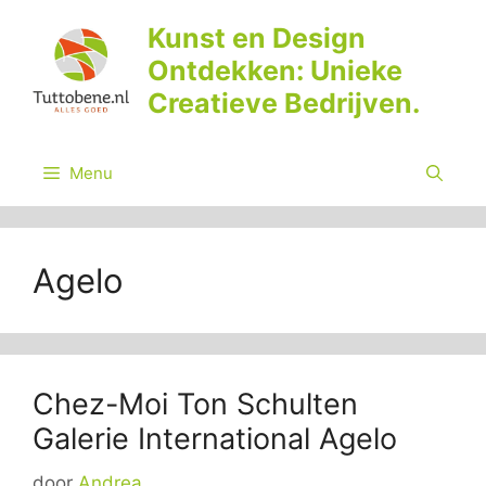
Ga
Kunst en Design
naar
Ontdekken: Unieke
de
inhoud
Creatieve Bedrijven.
Menu
Agelo
Chez-Moi Ton Schulten
Galerie International Agelo
door
Andrea