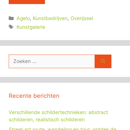
Categorieën
Agelo
,
Kunstbedrijven
,
Overijssel
Tags
Kunstgalerie
Zoek
naar:
Recente berichten
Verschillende schildertechnieken: abstract
schilderen, realistisch schilderen
Street art route, wandeling en tour: ontdek de