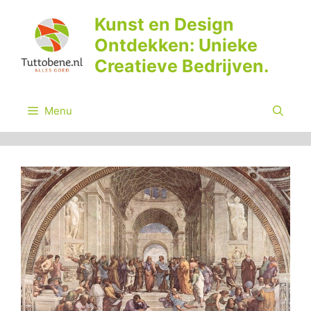
Ga
Kunst en Design
naar
Ontdekken: Unieke
de
inhoud
Creatieve Bedrijven.
Menu