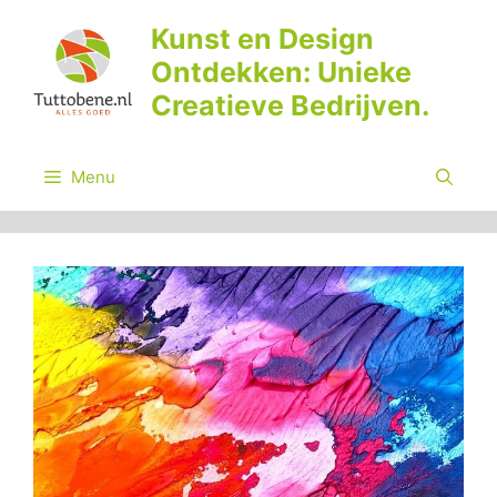
Ga
Kunst en Design
naar
Ontdekken: Unieke
de
inhoud
Creatieve Bedrijven.
Menu